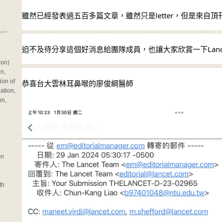
雖然已經發表過五百多篇文章，雖然只是letter，但是來自
迫不及待分享這個好消息給團隊成員，也讓大家欣賞一下Lanc
on)
n,
on of
恭喜台大雲林耳鼻喉的廖俊綱醫師
tion,
on,
on
th