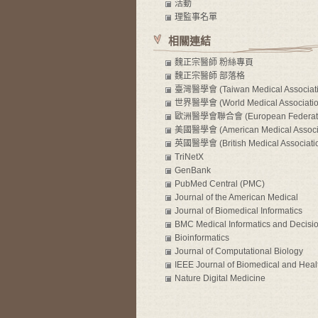
活動
理監事名單
相關連結
魏正宗醫師 粉絲專頁
魏正宗醫師 部落格
臺灣醫學會 (Taiwan Medical Associati
世界醫學會 (World Medical Associatio
WMA)
歐洲醫學會聯合會 (European Federati
Internal Medicine, EFIM)
美國醫學會 (American Medical Associa
AMA)
英國醫學會 (British Medical Associati
BMA)
TriNetX
GenBank
PubMed Central (PMC)
Journal of the American Medical
Informatics Association (JAMIA)
Journal of Biomedical Informatics
BMC Medical Informatics and Decisi
Making
Bioinformatics
Journal of Computational Biology
IEEE Journal of Biomedical and Heal
Informatics
Nature Digital Medicine