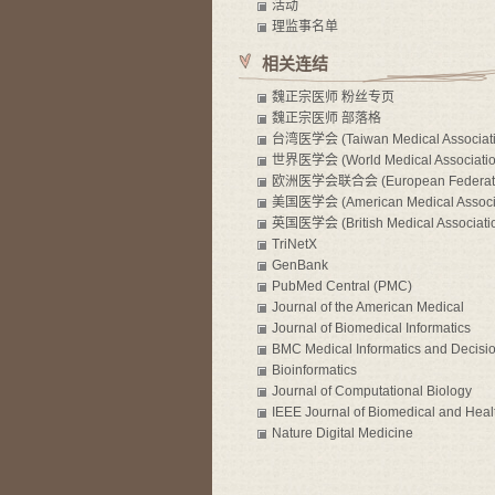
活动
理监事名单
相关连结
魏正宗医师 粉丝专页
魏正宗医师 部落格
台湾医学会 (Taiwan Medical Associati
世界医学会 (World Medical Associatio
WMA)
欧洲医学会联合会 (European Federati
Internal Medicine, EFIM)
美国医学会 (American Medical Associa
AMA)
英国医学会 (British Medical Associati
BMA)
TriNetX
GenBank
PubMed Central (PMC)
Journal of the American Medical
Informatics Association (JAMIA)
Journal of Biomedical Informatics
BMC Medical Informatics and Decisi
Making
Bioinformatics
Journal of Computational Biology
IEEE Journal of Biomedical and Heal
Informatics
Nature Digital Medicine