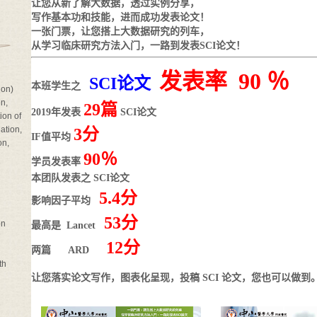
让您从新了解大数据，透过实例分享，
写作基本功和技能，进而成功发表论文！
一张门票，让您搭上大数据研究的列车，
从学习临床研究方法入门，一路到发表SCI论文！
发表率 90 ％
SCI论文
本班学生之
on)
n,
29篇
2019年发表
SCI论文
on of
tion,
3分
IF值平均
on,
90％
学员发表率
本团队发表之 SCI论文
5.4分
影响因子
平均
53分
on
最高是
Lancet
12分
两篇
ARD
th
让您落实论文写作，图表化呈现，投稿 SCI 论文，您也可以做到