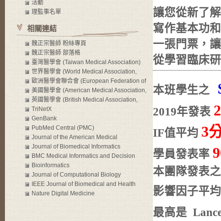
活動
讓您從新了解
理監事名單
寫作基本功和
相關連結
一張門票，讓
魏正宗醫師 粉絲專頁
魏正宗醫師 部落格
從學習臨床研
臺灣醫學會 (Taiwan Medical Association)
世界醫學會 (World Medical Association,
WMA)
歐洲醫學會聯合會 (European Federation of
本班學生之
Internal Medicine, EFIM)
美國醫學會 (American Medical Association,
AMA)
英國醫學會 (British Medical Association,
BMA)
TriNetX
2019年發表
GenBank
3
PubMed Central (PMC)
IF值平均
Journal of the American Medical
Informatics Association (JAMIA)
Journal of Biomedical Informatics
學員發表率
BMC Medical Informatics and Decision
Making
Bioinformatics
本團隊發表之 
Journal of Computational Biology
IEEE Journal of Biomedical and Health
影響因子
平均
Informatics
Nature Digital Medicine
最高是
Lance